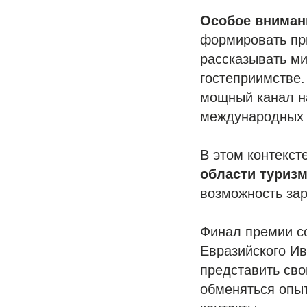
Особое вниман
формировать пр
рассказывать ми
гостеприимстве.
мощный канал н
международных с
В этом контекст
области туриз
возможность зар
Финал премии со
Евразийского Ив
представить сво
обменяться опы