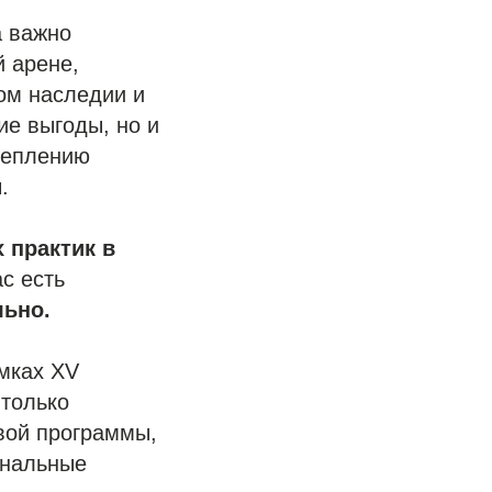
а важно
 арене,
ом наследии и
ие выгоды, но и
реплению
.
 практик в
с есть
льно.
амках XV
 только
вой программы,
ональные