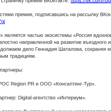
 страничку премии ВКонтакте:
https://vk.com/rup
стями премии, подписавшись на рассылку ВКон
Ygj
 является частью экосистемы «Россия вдохно
елостно направленной на развитие въездного и
одолжаем дело Геннадия Шаталова, сохраняя е
ным традициям.
 партнеры:
ФРОС Region PR и ООО «Консалтинг-Тур».
ртнер: Digital-агентство «Интериум».